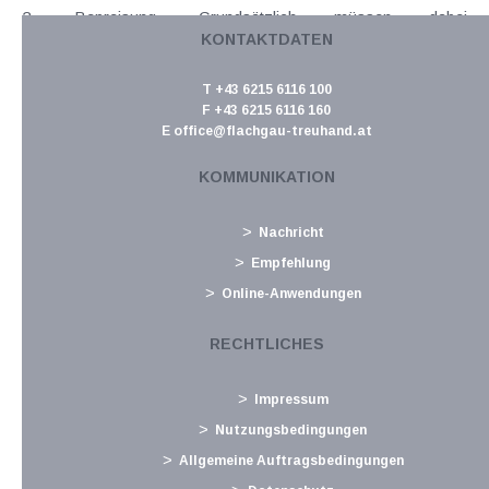
2 -Bepreisung. Grundsätzlich müssen dabei
KONTAKTDATEN
Mineralölunternehmen oder Gaslieferanten
("Inverkehrbringer") CO 2 -Zertifikate erwerben und sie
T +43 6215 6116 100
geben...
F +43 6215 6116 160
Langtext
empfehlen
E
office@flachgau-treuhand.at
drucken
KOMMUNIKATION
Steuerreform bringt große Neuerungen bei der
Besteuerung von Kryptowährungen
Nachricht
Dezember 2021
Empfehlung
Die Besteuerung von Kryptowährungen war in der
Online-Anwendungen
Vergangenheit durch einiges an Komplexität gekennzeichnet
(siehe auch KI 03/18). Der Begutachtungsentwurf zur
RECHTLICHES
ökosozialen Steuerreform sieht nunmehr vor, dass die
Einkünfte i.Z.m. Kryptowährungen (prominentestes Beispiel
Impressum
ist...
Nutzungsbedingungen
Langtext
empfehlen
drucken
Allgemeine Auftragsbedingungen