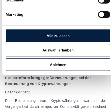
CO2-Bepreisung und regionaler Klimabonus als
Bestandteile der ökosozialen Steuerreform
Marketing
Dezember 2021
Die ökosoziale Steuerreform enthält als
Ökologisierungsmaßnahme vor allem die Einführung einer CO
Alle zulassen
2 -Bepreisung. Grundsätzlich müssen dabei
Mineralölunternehmen oder Gaslieferanten
("Inverkehrbringer") CO 2 -Zertifikate erwerben und sie
Auswahl erlauben
geben...
Langtext
empfehlen
drucken
Ablehnen
Steuerreform bringt große Neuerungen bei der
Besteuerung von Kryptowährungen
Dezember 2021
Die Besteuerung von Kryptowährungen war in der
Vergangenheit durch einiges an Komplexität gekennzeichnet