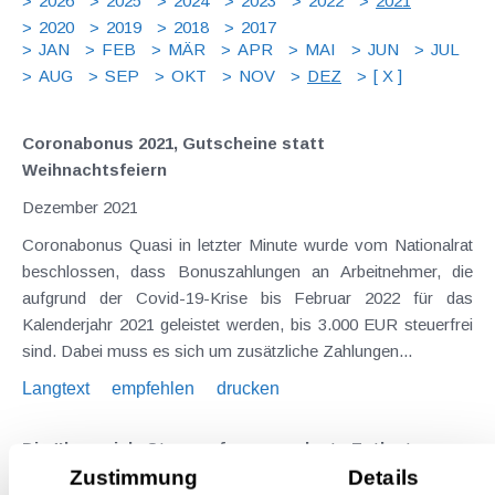
2026
2025
2024
2023
2022
2021
2020
2019
2018
2017
JAN
FEB
MÄR
APR
MAI
JUN
JUL
AUG
SEP
OKT
NOV
DEZ
[ X ]
Coronabonus 2021, Gutscheine statt
Weihnachtsfeiern
Dezember 2021
Coronabonus Quasi in letzter Minute wurde vom Nationalrat
beschlossen, dass Bonuszahlungen an Arbeitnehmer, die
aufgrund der Covid-19-Krise bis Februar 2022 für das
Kalenderjahr 2021 geleistet werden, bis 3.000 EUR steuerfrei
sind. Dabei muss es sich um zusätzliche Zahlungen...
Langtext
empfehlen
drucken
Die ökosoziale Steuerreform - geplante Entlastungen
Zustimmung
Details
Dezember 2021