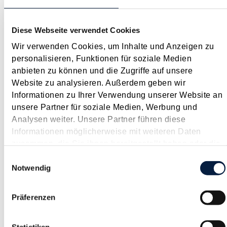
Die ökosoziale Steuerreform liegt aktuell in Form eines
Begutachtungsentwurfs vor und hat die Bekämpfung der
Diese Webseite verwendet Cookies
Klimakrise als zentrales Anliegen (schließlich soll Österreich
Wir verwenden Cookies, um Inhalte und Anzeigen zu
bis spätestens 2040 klimaneutral sein). Während mit dem Ziel
personalisieren, Funktionen für soziale Medien
der Ökologisierung auch...
anbieten zu können und die Zugriffe auf unsere
Langtext
empfehlen
drucken
Website zu analysieren. Außerdem geben wir
Informationen zu Ihrer Verwendung unserer Website an
Update - Maßnahmen gegen die COVID-19-Pandemie
unsere Partner für soziale Medien, Werbung und
Analysen weiter. Unsere Partner führen diese
Dezember 2021
Informationen möglicherweise mit weiteren Daten
Mit der 4. Corona-Welle und dem damit zusammenhängenden
zusammen, die Sie ihnen bereitgestellt haben oder die
Lockdown in Österreich kommen die bereits bewährten
sie im Rahmen Ihrer Nutzung der Dienste gesammelt
Einwilligungsauswahl
Hilfsmaßnahmen gegen die COVID-19-Pandemie wieder zum
haben.
Notwendig
Einsatz bzw. werden verlängert. Nachfolgend ein kurzer
Überblick. Ausfallsbonus Der Ausfallsbonus...
Präferenzen
Langtext
empfehlen
drucken
Statistiken