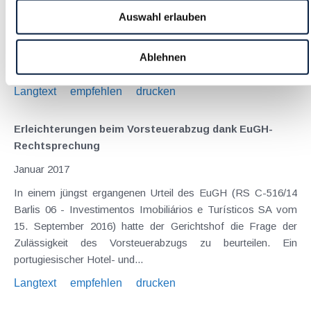
Jänner Fälligkeiten 16.1. USt für November 2016
Auswahl erlauben
Lohnabgaben (L, DB, DZ, GKK, Stadtkasse/Gemeinde) für
Dezember 2016 Fristen und Sonstiges Ab 1.1. Monatliche
Abgabe der Zusammenfassenden Meldung, ausgenommen
Ablehnen
bei vierteljährlicher Meldepflicht...
Langtext
empfehlen
drucken
Erleichterungen beim Vorsteuerabzug dank EuGH-
Rechtsprechung
Januar 2017
In einem jüngst ergangenen Urteil des EuGH (RS C-516/14
Barlis 06 - Investimentos Imobiliários e Turísticos SA vom
15. September 2016) hatte der Gerichtshof die Frage der
Zulässigkeit des Vorsteuerabzugs zu beurteilen. Ein
portugiesischer Hotel- und...
Langtext
empfehlen
drucken