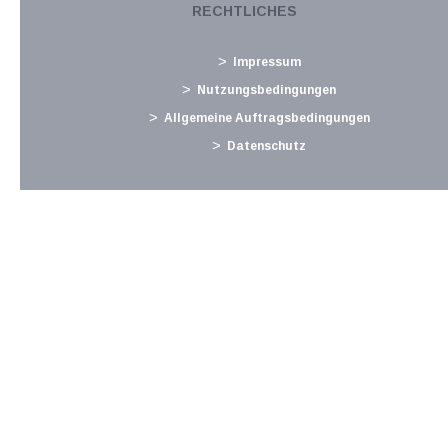
Barlis 06 - Investimentos Imobiliários e Turísticos SA vom
RECHTLICHES
15. September 2016) hatte der Gerichtshof die Frage der
Zulässigkeit des Vorsteuerabzugs zu beurteilen. Ein
Impressum
portugiesischer Hotel- und...
Nutzungsbedingungen
Langtext
empfehlen
drucken
Allgemeine Auftragsbedingungen
Datenschutz