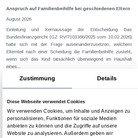
Anspruch auf Familienbeihilfe bei geschiedenen Eltern
August 2026
Einleitung und Kernaussage der Entscheidung Das
Bundesfinanzgericht (GZ RV/7103366/2025 vom 10.02.2026)
hatte sich mit der Frage auseinanderzusetzen, welchem
Elternteil nach einer Scheidung die Familienbeihilfe zusteht,
wenn sich das Kind tatsächlich überwiegend im Haushalt
eines...
Langtext
empfehlen
drucken
Zustimmung
Details
Suche im Archiv
Diese Webseite verwendet Cookies
Wir verwenden Cookies, um Inhalte und Anzeigen zu
Suche nach Begriffen
personalisieren, Funktionen für soziale Medien
Suche nach Datum
anbieten zu können und die Zugriffe auf unsere
Suche in Schlagwortliste
Website zu analysieren. Außerdem geben wir