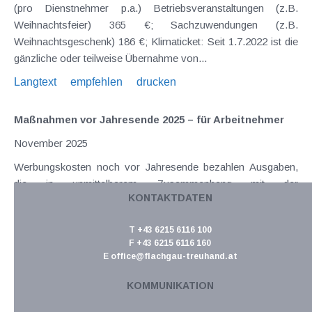
(pro Dienstnehmer p.a.) Betriebsveranstaltungen (z.B.
Weihnachtsfeier) 365 €; Sachzuwendungen (z.B.
Weihnachtsgeschenk) 186 €; Klimaticket: Seit 1.7.2022 ist die
gänzliche oder teilweise Übernahme von...
Langtext
empfehlen
drucken
Maßnahmen vor Jahresende 2025 – für Arbeitnehmer
November 2025
Werbungskosten noch vor Jahresende bezahlen Ausgaben,
die in unmittelbarem Zusammenhang mit der
KONTAKTDATEN
nichtselbständigen Tätigkeit stehen, müssen noch vor dem
31.12.25 entrichtet werden, damit sie 2025 von der Steuer
T +43 6215 6116 100
abgesetzt werden können. Oftmals handelt es sich dabei um...
F +43 6215 6116 160
Langtext
empfehlen
E
office@flachgau-treuhand.at
drucken
KOMMUNIKATION
Maßnahmen vor Jahresende 2025 – für alle
Steuerpflichtigen