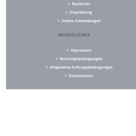
Nachricht
November 2025
Empfehlung
Sonderausgaben ohne Höchstbetrag und Kirchenbeitrag
Online-Anwendungen
Folgende Sonderausgaben sind ohne Höchstbetrag
unbeschränkt abzugsfähig: Nachkauf von
RECHTLICHES
Pensionsversicherungszeiten, Beiträge zur freiwilligen
Weiterversicherung in der Pensionsversicherung, bestimmte
Impressum
Renten und...
Nutzungsbedingungen
Langtext
empfehlen
drucken
Allgemeine Auftragsbedingungen
Datenschutz