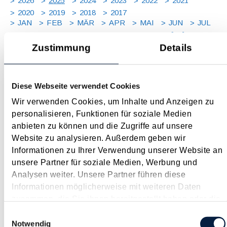
2026
2025
2024
2023
2022
2021
2020
2019
2018
2017
JAN
FEB
MÄR
APR
MAI
JUN
JUL
AUG
SEP
OKT
NOV
DEZ
[ X ]
Zustimmung
Details
Maßnahmen vor Jahresende 2025 – für Unternehmer
November 2025
Diese Webseite verwendet Cookies
In der gerade wirtschaftlich herausfordernden Zeit sollte der
Wir verwenden Cookies, um Inhalte und Anzeigen zu
näher rückende Jahreswechsel auch dieses Mal wieder zum
personalisieren, Funktionen für soziale Medien
Anlass für einen Steuer-Check genommen werden. Denn es
anbieten zu können und die Zugriffe auf unsere
finden sich regelmäßig Möglichkeiten, durch gezielte
Website zu analysieren. Außerdem geben wir
Maßnahmen legal Steuern zu sparen...
Informationen zu Ihrer Verwendung unserer Website an
unsere Partner für soziale Medien, Werbung und
Langtext
empfehlen
drucken
Analysen weiter. Unsere Partner führen diese
Informationen möglicherweise mit weiteren Daten
Maßnahmen vor Jahresende 2025 – für Arbeitgeber
zusammen, die Sie ihnen bereitgestellt haben oder die
November 2025
sie im Rahmen Ihrer Nutzung der Dienste gesammelt
Einwilligungsauswahl
haben.
Notwendig