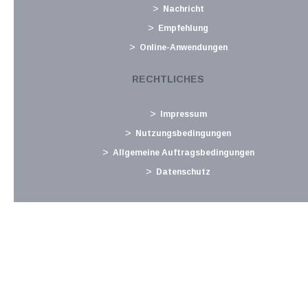
Nachricht
November 2024
Empfehlung
Sonderausgaben ohne Höchstbetrag und Kirchenbeitrag
Online-Anwendungen
Folgende Sonderausgaben sind ohne Höchstbetrag
unbeschränkt abzugsfähig: Nachkauf von
RECHTLICHES
Pensionsversicherungszeiten, Beiträge zur freiwilligen
Weiterversicherung in der Pensionsversicherung, bestimmte
Impressum
Renten und...
Nutzungsbedingungen
Langtext
empfehlen
drucken
Allgemeine Auftragsbedingungen
Datenschutz