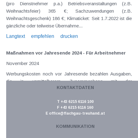
(pro Dienstnehmer p.a.) Betriebsveranstaltungen (z.B.
Weihnachtsfeier) 365 €; Sachzuwendungen (z.B.
Weihnachtsgeschenk) 186 €; Klimaticket: Seit 1.7.2022 ist die
gänzliche oder teilweise Übernahme...
Langtext
empfehlen
drucken
Maßnahmen vor Jahresende 2024 - Für Arbeitnehmer
November 2024
Werbungskosten noch vor Jahresende bezahlen Ausgaben,
die in unmittelbarem Zusammenhang mit der
KONTAKTDATEN
nichtselbständigen Tätigkeit stehen, müssen noch vor dem
31.12.24 entrichtet werden, damit sie 2024 von der Steuer
T +43 6215 6116 100
abgesetzt werden können. Oftmals handelt es sich dabei um...
F +43 6215 6116 160
Langtext
empfehlen
E
office@flachgau-treuhand.at
drucken
KOMMUNIKATION
Maßnahmen vor Jahresende 2024 - Für alle
Steuerpflichtigen