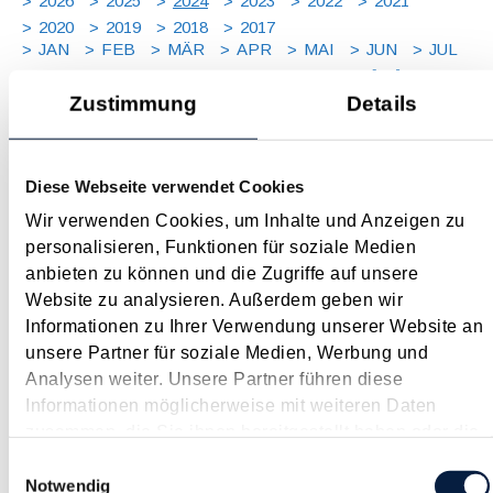
2026
2025
2024
2023
2022
2021
2020
2019
2018
2017
JAN
FEB
MÄR
APR
MAI
JUN
JUL
AUG
SEP
OKT
NOV
DEZ
[ X ]
Zustimmung
Details
Maßnahmen vor Jahresende 2024 - Für Unternehmer
November 2024
Diese Webseite verwendet Cookies
In durchaus turbulenten Zeiten sollte der näher rückende
Wir verwenden Cookies, um Inhalte und Anzeigen zu
Jahreswechsel auch dieses Mal wieder zum Anlass für einen
personalisieren, Funktionen für soziale Medien
Steuer-Check genommen werden. Denn es finden sich
anbieten zu können und die Zugriffe auf unsere
regelmäßig Möglichkeiten, durch gezielte Maßnahmen legal
Website zu analysieren. Außerdem geben wir
Steuern zu sparen bzw. die...
Informationen zu Ihrer Verwendung unserer Website an
unsere Partner für soziale Medien, Werbung und
Langtext
empfehlen
drucken
Analysen weiter. Unsere Partner führen diese
Informationen möglicherweise mit weiteren Daten
Maßnahmen vor Jahresende 2024 - Für Arbeitgeber
zusammen, die Sie ihnen bereitgestellt haben oder die
November 2024
sie im Rahmen Ihrer Nutzung der Dienste gesammelt
Einwilligungsauswahl
haben.
Notwendig