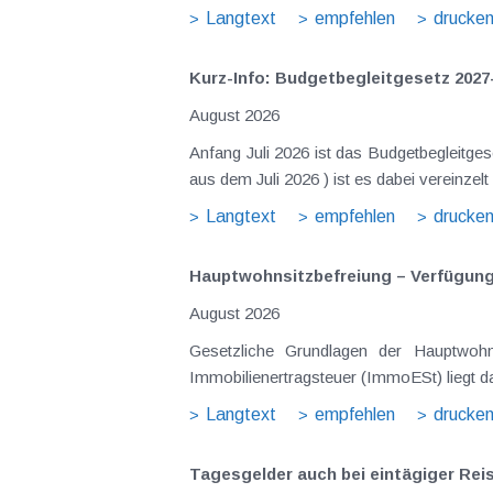
Langtext
empfehlen
drucke
Kurz-Info: Budgetbegleitgesetz 2027
August 2026
Anfang Juli 2026 ist das Budgetbegleitge
aus dem Juli 2026 ) ist es dabei vereinz
Langtext
empfehlen
drucke
Hauptwohnsitz​­befreiung – Verfügu
August 2026
Gesetzliche Grundlagen der Hauptwohn
Immobilienertragsteuer (ImmoESt) liegt da
Langtext
empfehlen
drucke
Tagesgelder auch bei eintägiger Re