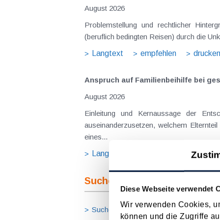
August 2026
Problemstellung und rechtlicher Hinte
(beruflich bedingten Reisen) durch die Unk
Langtext
empfehlen
drucke
Anspruch auf Familienbeihilfe bei ge
August 2026
Einleitung und Kernaussage der Ents
auseinanderzusetzen, welchem Elternteil 
eines...
Langtext
empfehlen
drucke
Zusti
Suche im Archiv
Diese Webseite verwendet 
Wir verwenden Cookies, um
Suche nach Begriffen
Suche nach
können und die Zugriffe au