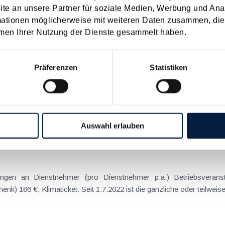
e an unsere Partner für soziale Medien, Werbung und Ana
22
2021
2020
2019
2018
2017
mationen möglicherweise mit weiteren Daten zusammen, die 
I
JUN
JUL
AUG
SEP
OKT
NOV
DEZ
men Ihrer Nutzung der Dienste gesammelt haben.
ür Unternehmer
Präferenzen
Statistiken
bulenten Zeiten sollte der näher rückende Jahreswechsel auch dies
gelmäßig Möglichkeiten, durch gezielte Maßnahmen legal Steuern zu
Auswahl erlauben
r Arbeitgeber
ngen an Dienstnehmer (pro Dienstnehmer p.a.) Betriebsveranst
) 186 €; Klimaticket: Seit 1.7.2022 ist die gänzliche oder teilweis