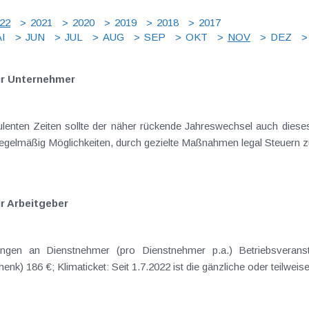
22
2021
2020
2019
2018
2017
I
JUN
JUL
AUG
SEP
OKT
NOV
DEZ
ür Unternehmer
bulenten Zeiten sollte der näher rückende Jahreswechsel auch dies
gelmäßig Möglichkeiten, durch gezielte Maßnahmen legal Steuern zu
r Arbeitgeber
ngen an Dienstnehmer (pro Dienstnehmer p.a.) Betriebsveranst
) 186 €; Klimaticket: Seit 1.7.2022 ist die gänzliche oder teilweis