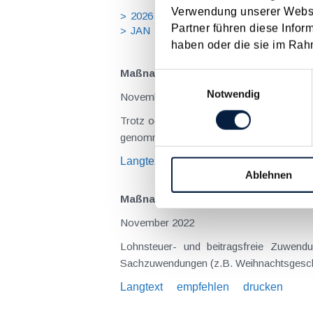
Verwendung unserer Websit
2026
2025
2024
2023
20
Partner führen diese Infor
JAN
FEB
MÄR
APR
MA
haben oder die sie im Rah
Maßnahmen vor Jahresende 2022 - F
Einwilligungsauswahl
Notwendig
November 2022
Trotz oder gerade wegen der aktuell tur
genommen werden. Denn es finden sich re
Langtext
empfehlen
drucken
Ablehnen
Maßnahmen vor Jahresende 2022 - Fü
November 2022
Lohnsteuer- und beitragsfreie Zuwendu
Sachzuwendungen (z.B. Weihnachtsgeschenk
Langtext
empfehlen
drucken