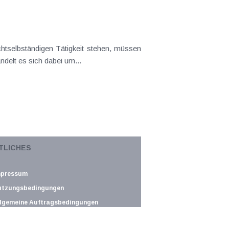
tselbständigen Tätigkeit stehen, müssen
delt es sich dabei um...
hränkten sogenannten Topfsonderausgaben
TLICHES
nderausgaben ohne...
mpressum
utzungsbedingungen
lgemeine Auftragsbedingungen
atenschutz