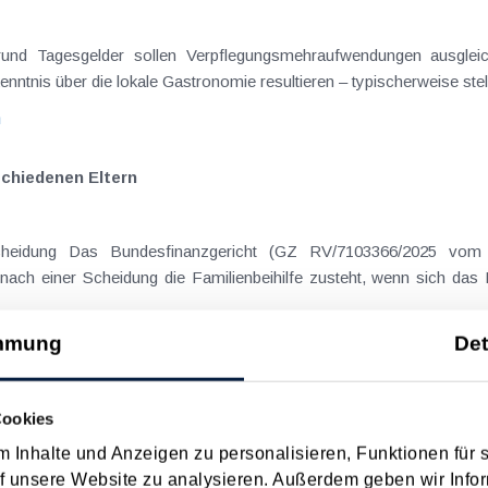
rgrund Tagesgelder sollen Verpflegungsmehraufwendungen ausgle
enntnis über die lokale Gastronomie resultieren – typischerweise stell
n
schiedenen Eltern
cheidung Das Bundesfinanzgericht (GZ RV/7103366/2025 vom 
nach einer Scheidung die Familienbeihilfe zusteht, wenn sich das
n
mmung
Det
Cookies
 Inhalte und Anzeigen zu personalisieren, Funktionen für 
 Datum
Suche in Schlagwortliste
f unsere Website zu analysieren. Außerdem geben wir Infor