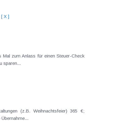
[ X ]
es Mal zum Anlass für einen Steuer-Check
 sparen...
altungen (z.B. Weihnachtsfeier) 365 €;
e Übernahme...