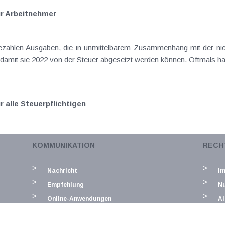
r Arbeitnehmer
ahlen Ausgaben, die in unmittelbarem Zusammenhang mit der nich
 damit sie 2022 von der Steuer abgesetzt werden können. Oftmals han
 alle Steuerpflichtigen
gung 2021 sind die ohnehin in den letzten Jahren stark eingesc
KOMMUNIKATION
RECH
 für Sanierungsmaßnahmen usw.) leider nicht mehr abzugsfähig. So
Nachricht
I
Empfehlung
N
Online-Anwendungen
Al
D