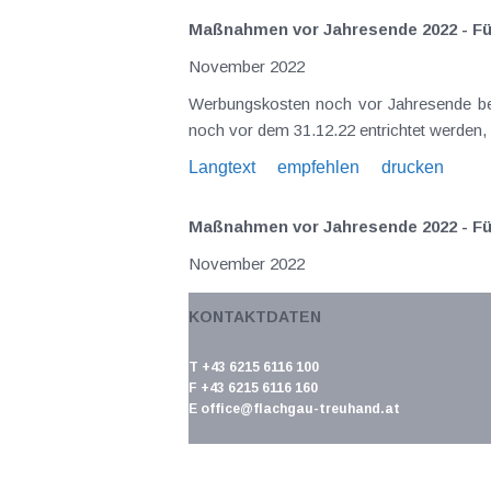
Maßnahmen vor Jahresende 2022 - Fü
November 2022
Werbungskosten noch vor Jahresende bez
noch vor dem 31.12.22 entrichtet werden,
Langtext
empfehlen
drucken
Maßnahmen vor Jahresende 2022 - Für
November 2022
(Topf-)Sonderausgaben Seit der Veranla
KONTAKTDATEN
(Versicherungsverträge, Darlehenskosten
Langtext
empfehlen
drucken
T +43 6215 6116 100
F +43 6215 6116 160
E
office@flachgau-treuhand.at