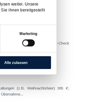
lysen weiter. Unsere
Sie ihnen bereitgestellt
[ X ]
Marketing
es Mal zum Anlass für einen Steuer-Check
 sparen...
Alle zulassen
altungen (z.B. Weihnachtsfeier) 365 €;
e Übernahme...