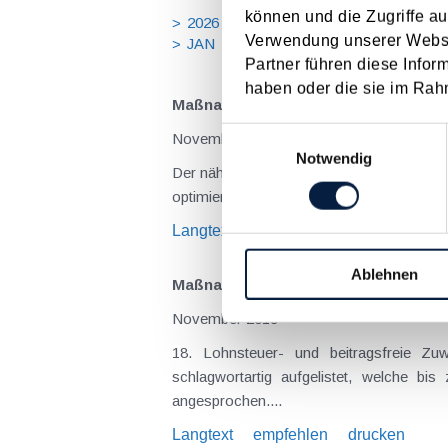
können und die Zugriffe au
2026
2025
2024
2023
20
Verwendung unserer Websit
JAN
FEB
MÄR
APR
MA
Partner führen diese Infor
haben oder die sie im Rah
Maßnahmen vor Jahresende 2019 - U
Einwilligungsauswahl
November 2019
Notwendig
Der näher rückende Jahreswechsel sollte
optimieren oder Risiken senken. Im Folgend
Langtext
empfehlen
drucken
Ablehnen
Maßnahmen vor Jahresende 2019 - Ar
November 2019
18. Lohnsteuer- und beitragsfreie Z
schlagwortartig aufgelistet, welche b
angesprochen....
Langtext
empfehlen
drucken