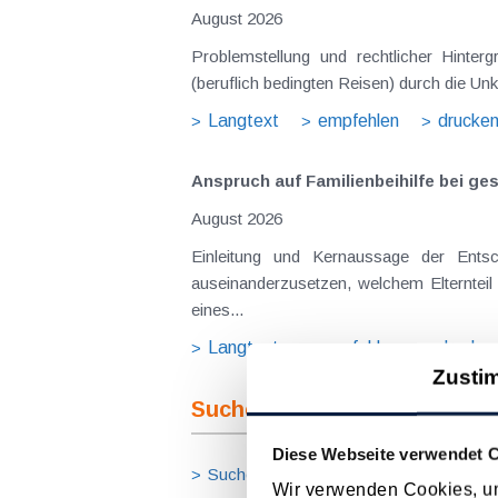
August 2026
Problemstellung und rechtlicher Hinte
(beruflich bedingten Reisen) durch die Unk
Langtext
empfehlen
drucke
Anspruch auf Familienbeihilfe bei ge
August 2026
Einleitung und Kernaussage der Ents
auseinanderzusetzen, welchem Elternteil 
eines...
Langtext
empfehlen
drucke
Zusti
Suche im Archiv
Diese Webseite verwendet 
Suche nach Begriffen
Suche nach
Wir verwenden Cookies, um