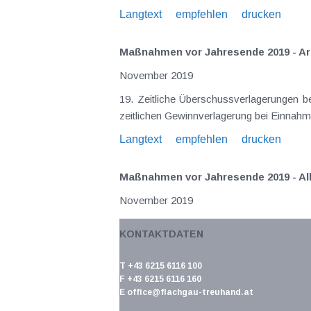
Langtext
empfehlen
drucken
Maßnahmen vor Jahresende 2019 - A
November 2019
19. Zeitliche Überschussverlagerungen b
zeitlichen Gewinnverlagerung bei Einna
Langtext
empfehlen
drucken
Maßnahmen vor Jahresende 2019 - Alle
November 2019
22. Zeitliche Überschussverlagerungen b
KONTAKTDATEN
bei Einnahmen-Ausgaben-Rechnern sinng
Langtext
empfehlen
drucken
T +43 6215 6116 100
F +43 6215 6116 160
E
office@flachgau-treuhand.at