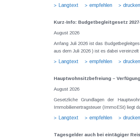
Langtext
empfehlen
drucke
Kurz-Info: Budgetbegleitgesetz 2027
August 2026
Anfang Juli 2026 ist das Budgetbegleitge
aus dem Juli 2026 ) ist es dabei vereinz
Langtext
empfehlen
drucke
Hauptwohnsitz​­befreiung – Verfügu
August 2026
Gesetzliche Grundlagen der Hauptwohn
Immobilienertragsteuer (ImmoESt) liegt da
Langtext
empfehlen
drucke
Tagesgelder auch bei eintägiger Re