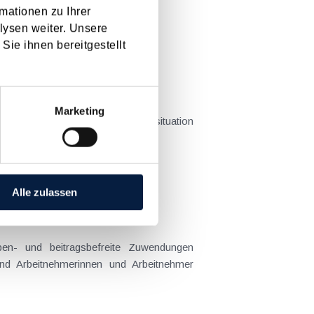
mationen zu Ihrer
lysen weiter. Unsere
[ X ]
Sie ihnen bereitgestellt
Marketing
 Jahresende kann man die Steuersituation
e folgenden...
Alle zulassen
en- und beitragsbefreite Zuwendungen
ind Arbeitnehmerinnen und Arbeitnehmer