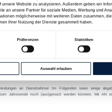
f unsere Website zu analysieren. Außerdem geben wir Infor
22
2021
2020
2019
2018
2017
e an unsere Partner für soziale Medien, Werbung und Ana
I
JUN
JUL
AUG
SEP
OKT
NOV
DEZ
mationen möglicherweise mit weiteren Daten zusammen, die 
men Ihrer Nutzung der Dienste gesammelt haben.
nternehmer
Präferenzen
Statistiken
 Anlass für einem Steuer-Check sein. Durch gezielte Maßnahmen vor
en stellen wir einige Beispiele vor. Vorweg sei festgehalten, dass di
Auswahl erlauben
beitgeber
uwendungen an Dienstnehmer Im Folgenden seien einige abgab
is zum Jahresende noch (aus)genutzt werden könnten. Mit AN s