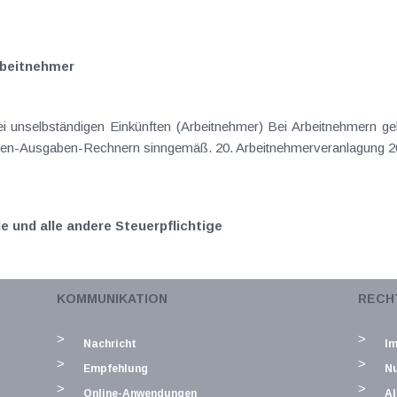
rbeitnehmer
ei unselbständigen Einkünften (Arbeitnehmer) Bei Arbeitnehmern g
hmen-Ausgaben-Rechnern sinngemäß. 20. Arbeitnehmerveranlagung 20
 und alle andere Steuerpflichtige
ei Vermietungen Bei Vermietungen gelten die obenstehenden Ausfü
KOMMUNIKATION
RECH
emäß. 23. Sonderausgaben Sonderausgaben müssen bis Ende 2019
Nachricht
I
Empfehlung
N
Online-Anwendungen
Al