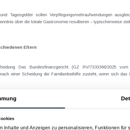
rgrund Tagesgelder sollen Verpflegungsmehraufwendungen ausgle
enntnis über die lokale Gastronomie resultieren – typischerweise stell
n
schiedenen Eltern
cheidung Das Bundesfinanzgericht (GZ RV/7103366/2025 vom 
nach einer Scheidung die Familienbeihilfe zusteht, wenn sich das
n
mmung
Det
Cookies
 Datum
Suche in Schlagwortliste
 Inhalte und Anzeigen zu personalisieren, Funktionen für 