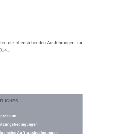
elten die obenstehenden Ausführungen zur
14...
hrungen zur zeitlichen Gewinnverlagerung
TLICHES
 noch...
mpressum
utzungsbedingungen
lgemeine Auftragsbedingungen