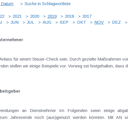
 Datum
Suche in Schlagwortliste
22
2021
2020
2019
2018
2017
I
JUN
JUL
AUG
SEP
OKT
NOV
DEZ
nternehmer
 Anlass für einem Steuer-Check sein. Durch gezielte Maßnahmen vor
en stellen wir einige Beispiele vor. Vorweg sei festgehalten, dass di
beitgeber
uwendungen an Dienstnehmer Im Folgenden seien einige abgab
is zum Jahresende noch (aus)genutzt werden könnten. Mit AN s