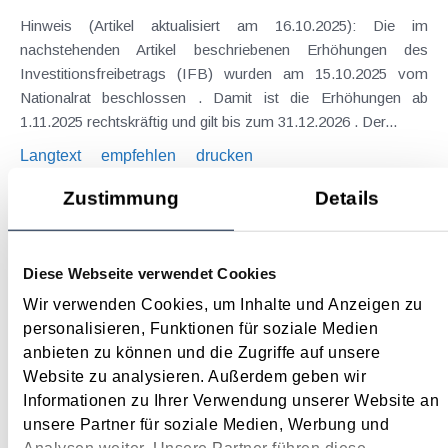
Hinweis (Artikel aktualisiert am 16.10.2025): Die im
nachstehenden Artikel beschriebenen Erhöhungen des
Investitionsfreibetrags (IFB) wurden am 15.10.2025 vom
Nationalrat beschlossen . Damit ist die Erhöhungen ab
1.11.2025 rechtskräftig und gilt bis zum 31.12.2026 . Der...
Langtext
empfehlen
drucken
Zustimmung
Details
Klarstellung zur Steuerfreiheit von Trinkgeldern
Oktober 2025
Diese Webseite verwendet Cookies
Im September ( siehe Beitrag zur Trinkgeldregelung ) haben
wir zu sozialversicherungsrechtlichen Neuerungen i.Z.m.
Wir verwenden Cookies, um Inhalte und Anzeigen zu
Trinkgeldern berichtet. Aus steuerlichen Gesichtspunkten
personalisieren, Funktionen für soziale Medien
betrachtet, bringt eine BMF-Info von Ende Juli Klarstellung zu
anbieten zu können und die Zugriffe auf unsere
diesem Themenbereich, welche auch in die...
Website zu analysieren. Außerdem geben wir
Informationen zu Ihrer Verwendung unserer Website an
Langtext
empfehlen
drucken
unsere Partner für soziale Medien, Werbung und