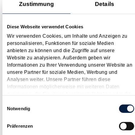
Zustimmung
Details
Außergewöhnliche Belastung kann nicht auf zwei
Jahre verteilt werden
Diese Webseite verwendet Cookies
Oktober 2022
Wir verwenden Cookies, um Inhalte und Anzeigen zu
Die steuerliche Geltendmachung von Ausgaben als
personalisieren, Funktionen für soziale Medien
außergewöhnliche Belastung setzt voraus, dass die
anbieten zu können und die Zugriffe auf unsere
Belastung außergewöhnlich ist, zwangsläufig erwächst und
Website zu analysieren. Außerdem geben wir
die wirtschaftliche Leistungsfähigkeit wesentlich beeinträchtigt.
Informationen zu Ihrer Verwendung unserer Website an
Überdies darf die Belastung...
unsere Partner für soziale Medien, Werbung und
Langtext
empfehlen
drucken
Analysen weiter. Unsere Partner führen diese
Informationen möglicherweise mit weiteren Daten
zusammen, die Sie ihnen bereitgestellt haben oder die
Zahlungen in den Reparaturfonds bei Vermietung nicht
sie im Rahmen Ihrer Nutzung der Dienste gesammelt
sofort abzugsfähig
Einwilligungsauswahl
haben.
Notwendig
Oktober 2022
Fragen der Abzugsfähigkeit von Kosten im Zusammenhang
Präferenzen
mit Erhaltungs- oder Herstellungsaufwand sind regelmäßig