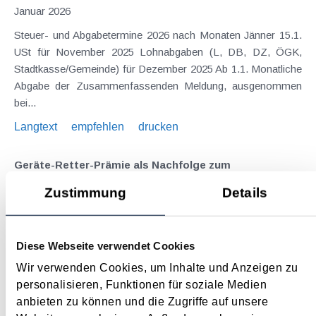
Januar 2026
Steuer- und Abgabetermine 2026 nach Monaten Jänner 15.1.
USt für November 2025 Lohnabgaben (L, DB, DZ, ÖGK,
Stadtkasse/Gemeinde) für Dezember 2025 Ab 1.1. Monatliche
Abgabe der Zusammenfassenden Meldung, ausgenommen
bei...
Langtext
empfehlen
drucken
Geräte-Retter-Prämie als Nachfolge zum
Reparaturbonus
Zustimmung
Details
Januar 2026
Mit Jänner 2026 - beantragt werden kann ab 12. Jänner -
Diese Webseite verwendet Cookies
startet die Geräte-Retter-Prämie als Nachfolge zum
Reparaturbonus für die Reparatur von Elektro- und
Wir verwenden Cookies, um Inhalte und Anzeigen zu
Elektronikgeräten. Förderberechtigt sind ausschließlich
personalisieren, Funktionen für soziale Medien
Privatpersonen mit Wohnsitz in...
anbieten zu können und die Zugriffe auf unsere