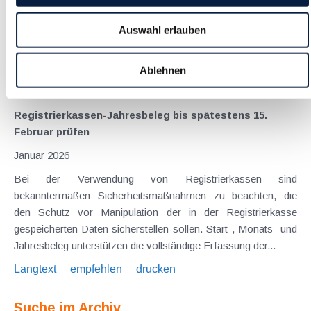
ein umfassendes Paket zum Abbau bürokratischer Hürden im
Wirtschaftsleben vorgestellt. Es handelt sich dabei um 113
Auswahl erlauben
Einzelmaßnahmen unterschiedlichen Umfangs, aufgeteilt auf
10 große Themenblöcke. Ausgewählte...
Ablehnen
Langtext
empfehlen
drucken
Registrierkassen-Jahresbeleg bis spätestens 15.
Februar prüfen
Januar 2026
Bei der Verwendung von Registrierkassen sind
bekanntermaßen Sicherheitsmaßnahmen zu beachten, die
den Schutz vor Manipulation der in der Registrierkasse
gespeicherten Daten sicherstellen sollen. Start-, Monats- und
Jahresbeleg unterstützen die vollständige Erfassung der...
Langtext
empfehlen
drucken
Suche im Archiv