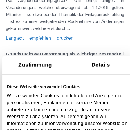
Das Abgabenänderungsgesetz 2015 bringt einiges an
Veränderungen, welche überwiegend ab 1.1.2016 gelten.
Mitunter – so etwa bei der Thematik der Einlagenrückzahlung
– ist es zu einer weitgehenden Rücknahme von Änderungen
gekommwen, welche erst durch...
Langtext
empfehlen
drucken
Grundstückswertverordnung als wichtiger Bestandteil
der "Grunderwerbsteuer neu"
Zustimmung
Details
Januar 2016
Die „Grunderwerbsteuer neu“ ist vor allem dadurch
Diese Webseite verwendet Cookies
gekennzeichnet, dass anstelle des (dreifachen) Einheitswertes
ab 1.1.2016 der sogenannte Grundstückswert als
Wir verwenden Cookies, um Inhalte und Anzeigen zu
Bemessungsgrundlage gilt, welcher deutlich näher am
personalisieren, Funktionen für soziale Medien
Verkehrswert liegt und somit bei unentgeltlichen...
anbieten zu können und die Zugriffe auf unsere
Website zu analysieren. Außerdem geben wir
Langtext
empfehlen
drucken
Informationen zu Ihrer Verwendung unserer Website an