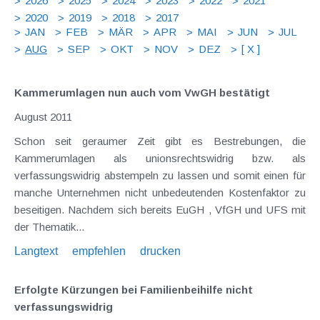
2026
2025
2024
2023
2022
2021
2020
2019
2018
2017
JAN
FEB
MÄR
APR
MAI
JUN
JUL
AUG
SEP
OKT
NOV
DEZ
[ X ]
Kammerumlagen nun auch vom VwGH bestätigt
August 2011
Schon seit geraumer Zeit gibt es Bestrebungen, die
Kammerumlagen als unionsrechtswidrig bzw. als
verfassungswidrig abstempeln zu lassen und somit einen für
manche Unternehmen nicht unbedeutenden Kostenfaktor zu
beseitigen. Nachdem sich bereits EuGH , VfGH und UFS mit
der Thematik...
Langtext
empfehlen
drucken
Erfolgte Kürzungen bei Familienbeihilfe nicht
verfassungswidrig