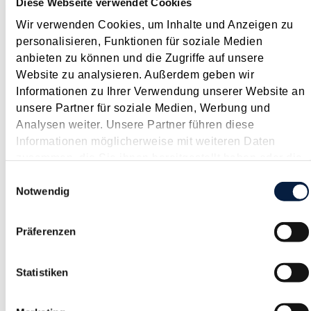
Diese Webseite verwendet Cookies
Beherbergungsbetrieb mit einem Durchschnittssatz von 2.180
€ zuzüglich 5,5% der Betriebseinnahmen einschließlich
Wir verwenden Cookies, um Inhalte und Anzeigen zu
Umsatzsteuer, mindestens aber mit einem Betrag von...
personalisieren, Funktionen für soziale Medien
anbieten zu können und die Zugriffe auf unsere
Langtext
empfehlen
drucken
Website zu analysieren. Außerdem geben wir
Informationen zu Ihrer Verwendung unserer Website an
VwGH zur Abzugsfähigkeit der Kosten einer
unsere Partner für soziale Medien, Werbung und
Mediationsausbildung eines Finanzbeamten
Analysen weiter. Unsere Partner führen diese
August 2011
Informationen möglicherweise mit weiteren Daten
zusammen, die Sie ihnen bereitgestellt haben oder die
Nicht oft bieten Finanzbeamte in der Position als betroffene
sie im Rahmen Ihrer Nutzung der Dienste gesammelt
Steuerpflichtige Anlasse für eine höchstgerichtliche
Einwilligungsauswahl
haben.
Notwendig
Rechtsprechung. In einem jüngst ergangenen Erkenntnis des
VwGH (31.3.2011, GZ 2009/15/0198) hat sich der Gerichtshof
mit der Abzugsfähigkeit der von einem...
Präferenzen
Langtext
empfehlen
drucken
Statistiken
Unterlassene Offenlegung von Alt-Jahresabschlüssen
führt nicht immer zu Zwangsstrafen