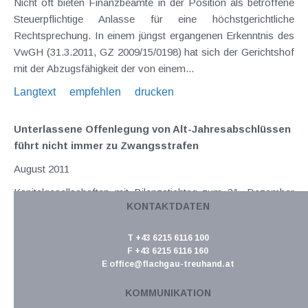
Nicht oft bieten Finanzbeamte in der Position als betroffene
Steuerpflichtige Anlasse für eine höchstgerichtliche
Rechtsprechung. In einem jüngst ergangenen Erkenntnis des
VwGH (31.3.2011, GZ 2009/15/0198) hat sich der Gerichtshof
mit der Abzugsfähigkeit der von einem...
Langtext
empfehlen
drucken
Unterlassene Offenlegung von Alt-Jahresabschlüssen
führt nicht immer zu Zwangsstrafen
August 2011
Kapitalgesellschaften mit Bilanzstichtag zum 31. Dezember
KONTAKTDATEN
2010 sind bis 30. September 2011 verpflichtet ,
Jahresabschluss samt Lagebericht beim Firmenbuch
T +43 6215 6116 100
einzureichen . Seit Beginn 2011 wird ein Verstoß gegen die
F +43 6215 6116 160
Einhaltung der Offenlegungspflichten – dazu zählt...
E
office@flachgau-treuhand.at
Langtext
empfehlen
drucken
KOMMUNIKATION