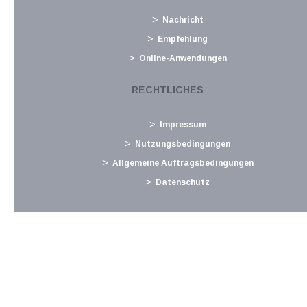
Anhebung von Stundungs-, Aussetzungs- und
Nachricht
Anspruchszinsen
Empfehlung
August 2011
Online-Anwendungen
Nach mehr als zwei Jahren unveränderter Zinsen hat nun die
durch die Erhöhung des Basiszinssatzes durch den EZB-Rat
RECHTLICHES
ausgelöste Anpassungsautomatik dazu geführt, dass auch die
Stundungs -, Aussetzungs - und Anspruchszinsen
Impressum
entsprechend hinaufgesetzt wurden. Seit...
Nutzungsbedingungen
Langtext
empfehlen
drucken
Allgemeine Auftragsbedingungen
Datenschutz