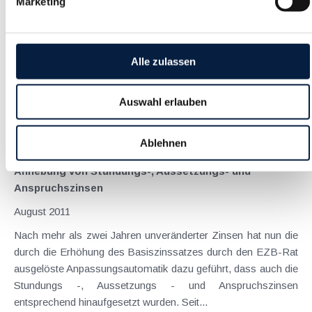
Marketing
August 2011
Kapitalgesellschaften mit Bilanzstichtag zum 31. Dezember
2010 sind bis 30. September 2011 verpflichtet ,
Alle zulassen
Jahresabschluss samt Lagebericht beim Firmenbuch
einzureichen . Seit Beginn 2011 wird ein Verstoß gegen die
Auswahl erlauben
Einhaltung der Offenlegungspflichten – dazu zählt...
Langtext
empfehlen
drucken
Ablehnen
Anhebung von Stundungs-, Aussetzungs- und
Anspruchszinsen
August 2011
Nach mehr als zwei Jahren unveränderter Zinsen hat nun die
durch die Erhöhung des Basiszinssatzes durch den EZB-Rat
ausgelöste Anpassungsautomatik dazu geführt, dass auch die
Stundungs -, Aussetzungs - und Anspruchszinsen
entsprechend hinaufgesetzt wurden. Seit...