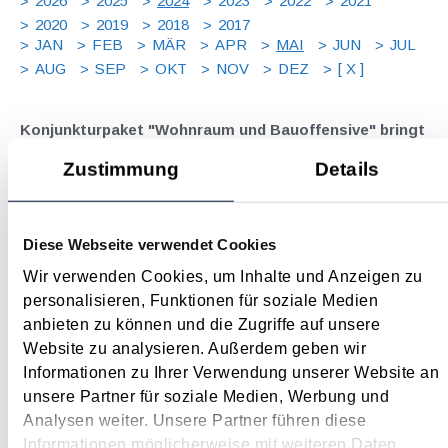
2026
2025
2024
2023
2022
2021
2020
2019
2018
2017
JAN
FEB
MÄR
APR
MAI
JUN
JUL
AUG
SEP
OKT
NOV
DEZ
[ X ]
Konjunkturpaket "Wohnraum und Bauoffensive" bringt
steuerliche Erleichterungen
Zustimmung
Details
Mai 2024
Vor dem Hintergrund der in die Krise geratenen Baubranche -
Diese Webseite verwendet Cookies
ausgelöst durch gestiegene Zinsen wie auch erhöhte Material-
und Lohnkosten - sollen mit dem Konjunkturpaket "Wohnraum
Wir verwenden Cookies, um Inhalte und Anzeigen zu
und Bauoffensive" wichtige konjunkturelle Impulse gesetzt
personalisieren, Funktionen für soziale Medien
werden, leistbarer Wohnraum geschaffen...
anbieten zu können und die Zugriffe auf unsere
Website zu analysieren. Außerdem geben wir
Langtext
empfehlen
drucken
Informationen zu Ihrer Verwendung unserer Website an
unsere Partner für soziale Medien, Werbung und
Änderung Liebhabereiverordnung - längere
Analysen weiter. Unsere Partner führen diese
Betrachtungszeiträume
Informationen möglicherweise mit weiteren Daten