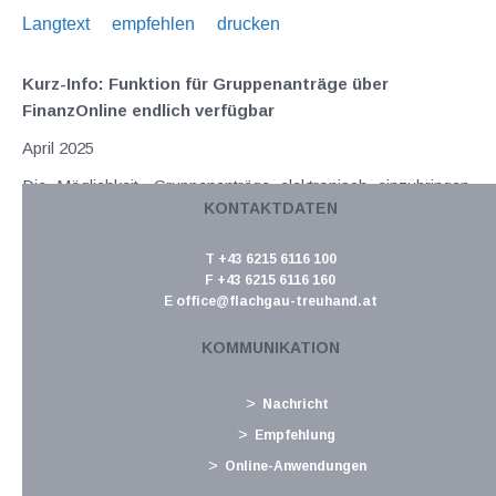
Langtext
empfehlen
drucken
Kurz-Info: Funktion für Gruppenanträge über
FinanzOnline endlich verfügbar
April 2025
Die Möglichkeit, Gruppenanträge elektronisch einzubringen,
KONTAKTDATEN
schien bereits eine "never ending story" zu sein ( siehe dazu
zuletzt den Beitrag aus dem Februar 2025 ). Nun wurde am 5.
T +43 6215 6116 100
März 2025 in FinanzOnline eine neue Funktion freigeschalten,
F +43 6215 6116 160
mit welcher die...
E
office@flachgau-treuhand.at
Langtext
empfehlen
drucken
KOMMUNIKATION
Erneute Leitzinssenkung bringt Änderungen bei
Nachricht
Stundungszinsen & Co
Empfehlung
April 2025
Online-Anwendungen
Der Basiszinssatz dient bekanntermaßen als mehrfacher