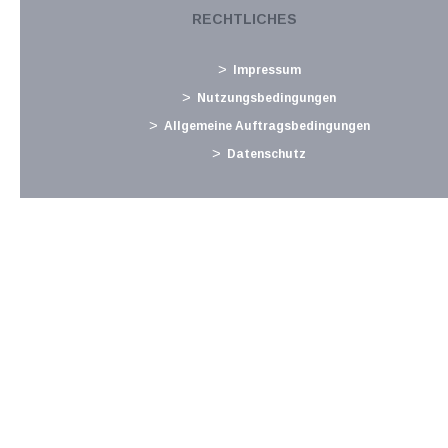
Referenzzinssatz. Durch die jüngste, erneute Senkung des
RECHTLICHES
Leitzinses durch die EZB um 0,25 Prozentpunkte wurde im
März 2025 auch der Basiszinssatz von 2,53 % auf 2,03 %
Impressum
gesenkt. Bei den Stundungszinsen ist zu...
Nutzungsbedingungen
Langtext
empfehlen
drucken
Allgemeine Auftragsbedingungen
Datenschutz