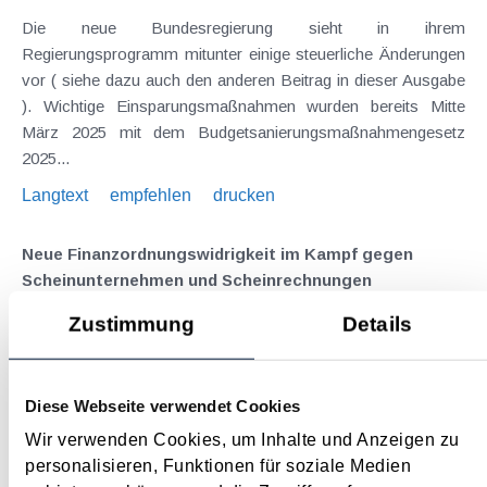
Die neue Bundesregierung sieht in ihrem
Regierungsprogramm mitunter einige steuerliche Änderungen
vor ( siehe dazu auch den anderen Beitrag in dieser Ausgabe
). Wichtige Einsparungsmaßnahmen wurden bereits Mitte
März 2025 mit dem Budgetsanierungsmaßnahmengesetz
2025...
Langtext
empfehlen
drucken
Neue Finanzordnungs­widrigkeit im Kampf gegen
Scheinunternehmen und Scheinrechnungen
April 2025
Zustimmung
Details
Die Finanz bekommt ein neues Werkzeug an die Hand, um
besser gegen Scheinunternehmer oder Scheinrechnungen
Diese Webseite verwendet Cookies
vorgehen zu können. Bislang bestand das Problem, dass
schnelle und wirksame Aktionen gegen Scheinunternehmen
Wir verwenden Cookies, um Inhalte und Anzeigen zu
schwer möglich waren. Durch die Einführung eines neuen...
personalisieren, Funktionen für soziale Medien