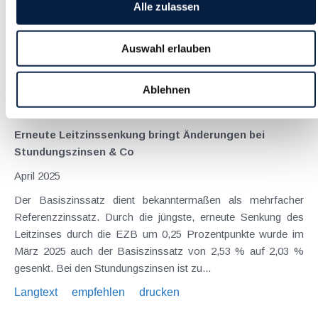
Die Möglichkeit, Gruppenanträge elektronisch einzubringen,
Alle zulassen
schien bereits eine "never ending story" zu sein ( siehe dazu
zuletzt den Beitrag aus dem Februar 2025 ). Nun wurde am 5.
Auswahl erlauben
März 2025 in FinanzOnline eine neue Funktion freigeschalten,
mit welcher die...
Ablehnen
Langtext
empfehlen
drucken
Erneute Leitzinssenkung bringt Änderungen bei
Stundungszinsen & Co
April 2025
Der Basiszinssatz dient bekanntermaßen als mehrfacher
Referenzzinssatz. Durch die jüngste, erneute Senkung des
Leitzinses durch die EZB um 0,25 Prozentpunkte wurde im
März 2025 auch der Basiszinssatz von 2,53 % auf 2,03 %
gesenkt. Bei den Stundungszinsen ist zu...
Langtext
empfehlen
drucken