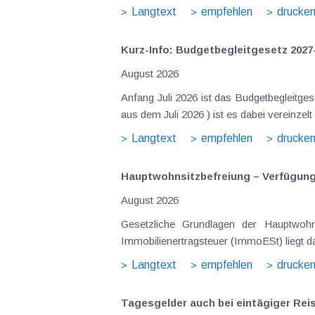
Langtext
empfehlen
drucke
Kurz-Info: Budgetbegleitgesetz 2027
August 2026
Anfang Juli 2026 ist das Budgetbegleitge
aus dem Juli 2026 ) ist es dabei vereinz
Langtext
empfehlen
drucke
Hauptwohnsitz​­befreiung – Verfügu
August 2026
Gesetzliche Grundlagen der Hauptwohn
Immobilienertragsteuer (ImmoESt) liegt da
Langtext
empfehlen
drucke
Tagesgelder auch bei eintägiger Re