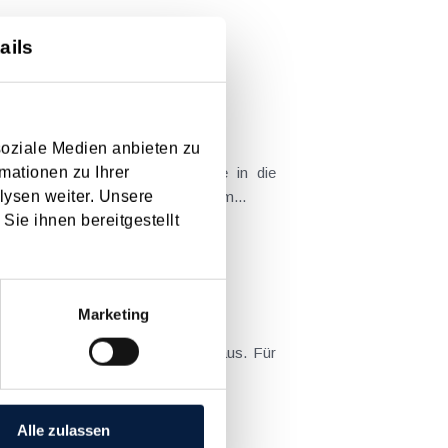
[ X ]
ails
soziale Medien anbieten zu
mationen zu Ihrer
Änderungen sowie neue Gesetze in die
lysen weiter. Unsere
 ( siehe dazu auch den Beitrag vom...
Sie ihnen bereitgestellt
Marketing
ne Betriebe mit Ende März 2022 aus. Für
hme der regulären...
Alle zulassen