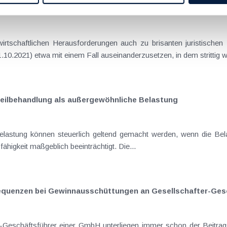
stenzuschuss
rtschaftlichen Herausforderungen auch zu brisanten juristischen
0.2021) etwa mit einem Fall auseinanderzusetzen, in dem strittig wa
Heilbehandlung als außergewöhnliche Belastung
elastung können steuerlich geltend gemacht werden, wenn die Bela
ähigkeit maßgeblich beeinträchtigt. Die...
equenzen bei Gewinnausschüttungen an Gesellschafter-Gesc
-Geschäftsführer einer GmbH unterliegen immer schon der Beitra