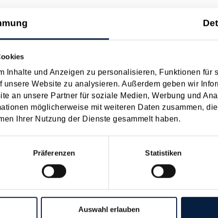
22
2021
2020
2019
2018
2017
I
JUN
JUL
AUG
SEP
OKT
NOV
DEZ
mmung
Det
s 2021 - ausgewählte Highlights
Cookies
 Inhalte und Anzeigen zu personalisieren, Funktionen für 
f unsere Website zu analysieren. Außerdem geben wir Infor
-Wartungserlasses 2021 wurden Ende Dezember 2021 laufende 
e an unsere Partner für soziale Medien, Werbung und Ana
. Erwartungsgemäß sind dabei die Themen Homeoffice und Öffi-Ticket
mationen möglicherweise mit weiteren Daten zusammen, die 
men Ihrer Nutzung der Dienste gesammelt haben.
it Ende März 2022 aus
Präferenzen
Statistiken
rbeitsmarktes läuft die Corona-Kurzarbeit für besonders betroffe
ozentiger Kostenersatz möglich. Die Maximaldauer der Inanspruchna
Auswahl erlauben