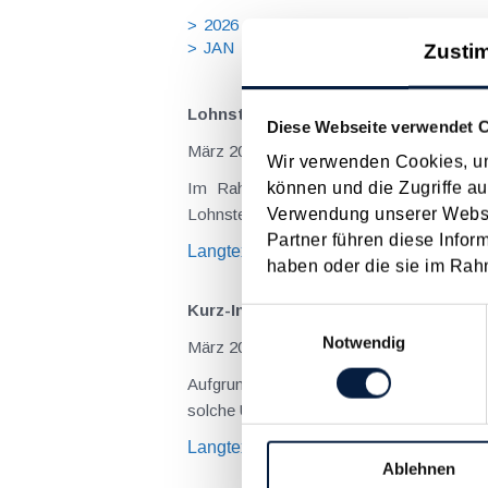
2026
2025
2024
2023
20
JAN
FEB
MÄR
APR
MA
Zusti
Lohnsteuerrichtlinien-Wartungserlas
Diese Webseite verwendet 
März 2022
Wir verwenden Cookies, um
können und die Zugriffe au
Im Rahmen des Lohnsteuerrichtlinien
Verwendung unserer Websit
Lohnsteuerrichtlinien 2002 eingearbeitet
Partner führen diese Infor
Langtext
empfehlen
drucken
haben oder die sie im Rah
Kurz-Info: Corona-Kurzarbeit läuft m
Einwilligungsauswahl
Notwendig
März 2022
Aufgrund der Erholung des heimischen A
solche Unternehmen war sogar ein 100-pr
Langtext
empfehlen
drucken
Ablehnen