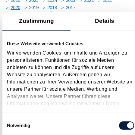
2026
2025
2024
2023
2022
2021
2020
2019
2018
2017
JAN
FEB
MÄR
APR
MAI
JUN
JUL
Zustimmung
Details
AUG
SEP
OKT
NOV
DEZ
[ X ]
Steuertermine 2020
Diese Webseite verwendet Cookies
Januar 2020
Wir verwenden Cookies, um Inhalte und Anzeigen zu
Jänner Fälligkeiten 15.1. USt für November 2019
personalisieren, Funktionen für soziale Medien
Lohnabgaben (L, DB, DZ, GKK, Stadtkasse/Gemeinde) für
anbieten zu können und die Zugriffe auf unsere
Dezember 2019 Fristen und Sonstiges Ab 1.1. Monatliche
Website zu analysieren. Außerdem geben wir
Abgabe der Zusammenfassenden Meldung, ausgenommen...
Informationen zu Ihrer Verwendung unserer Website an
unsere Partner für soziale Medien, Werbung und
Langtext
empfehlen
drucken
Analysen weiter. Unsere Partner führen diese
Informationen möglicherweise mit weiteren Daten
2020 bringt wichtige Neuerungen beim Wirtschaftliche
zusammen, die Sie ihnen bereitgestellt haben oder die
Eigentümer Registergesetz
sie im Rahmen Ihrer Nutzung der Dienste gesammelt
Einwilligungsauswahl
Januar 2020
haben.
Notwendig