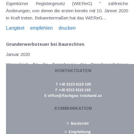
Eigentümer Registergesetz (WiEReG) " zahlreiche
Änderungen, von denen die ersten bereits mit 10. Jänner 2020
in Kraft treten. Bekanntermaßen hat das WiEReG...
Langtext
empfehlen
drucken
Grunderwerbsteuer bei Baurechten
Januar 2020
Wenngleich für die Berechnung der Grunderwerbsteuer
KONTAKTDATEN
(GrESt) grundsätzlich der Wert der Gegenleistung (z.B. der
Kaufpreis) maßgeblich ist, so kommt auch dem sogenannten
T +43 6215 6116 100
Grundstückswert als Mindestbemessungsgrundlage eine
F +43 6215 6116 160
wesentliche Bedeutung zu. Nicht zuletzt...
E
office@flachgau-treuhand.at
Langtext
empfehlen
drucken
KOMMUNIKATION
Registrierkassen Jahresbeleg bis spätestens 15.
Nachricht
Februar prüfen
Empfehlung