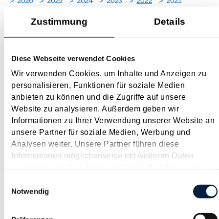
2026
2025
2024
2023
2022
2021
2020
2019
2018
2017
Zustimmung
Details
JAN
FEB
MÄR
APR
MAI
JUN
JUL
AUG
SEP
OKT
NOV
DEZ
[ X ]
Diese Webseite verwendet Cookies
COVID-19 - Update 2022
Wir verwenden Cookies, um Inhalte und Anzeigen zu
Januar 2022
personalisieren, Funktionen für soziale Medien
Auch Anfang 2022 ist die COVID-19-Krise noch nicht
anbieten zu können und die Zugriffe auf unsere
ausgestanden und durch "Omikron" scheint das letzte Wort
Website zu analysieren. Außerdem geben wir
leider noch nicht gesprochen zu sein. Ende 2021 ist es bei den
Informationen zu Ihrer Verwendung unserer Website an
Wegen zur Bekämpfung der wirtschaftlichen Folgen der
unsere Partner für soziale Medien, Werbung und
Corona-Krise zu Neuerungen und Verlängerungen von...
Analysen weiter. Unsere Partner führen diese
Informationen möglicherweise mit weiteren Daten
Langtext
empfehlen
drucken
zusammen, die Sie ihnen bereitgestellt haben oder die
sie im Rahmen Ihrer Nutzung der Dienste gesammelt
Einwilligungsauswahl
Arbeitsplatzpauschale für Selbständige
haben.
Notwendig
Januar 2022