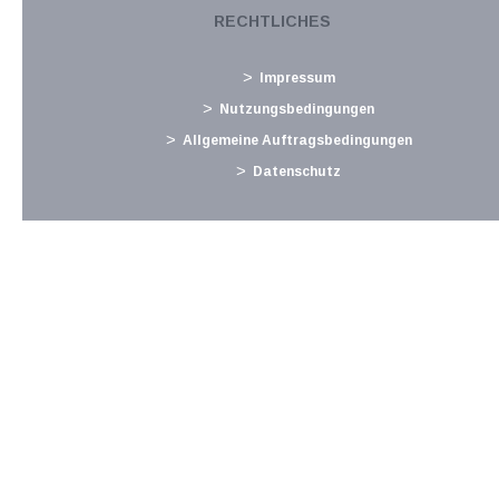
Lohnabgaben (L, DB, DZ, GKK, Stadtkasse/Gemeinde) für
RECHTLICHES
Dezember 2021 Fristen und Sonstiges Ab 1.1. Monatliche
Abgabe der Zusammenfassenden Meldung, ausgenommen
Impressum
bei...
Nutzungsbedingungen
Langtext
empfehlen
drucken
Allgemeine Auftragsbedingungen
Datenschutz