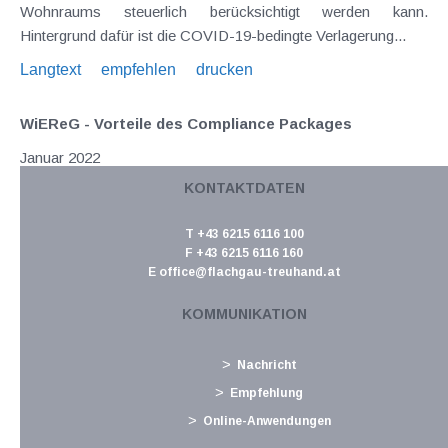
Wohnraums steuerlich berücksichtigt werden kann.
Hintergrund dafür ist die COVID-19-bedingte Verlagerung...
Langtext
empfehlen
drucken
WiEReG - Vorteile des Compliance Packages
Januar 2022
KONTAKTDATEN
Das BMF hat Mitte Dezember 2021 (GZ 2021-0.881.749 vom
17. Dezember 2021) eine Information veröffentlicht, in
T +43 6215 6116 100
welcher typische Anwendungsfälle sowie die Funktionsweise
F +43 6215 6116 160
von Compliance Packages erläutert werden. Im Rahmen des
E
office@flachgau-treuhand.at
Wirtschaftliche Eigentümer Registergesetzes...
KOMMUNIKATION
Langtext
empfehlen
drucken
Nachricht
Steuertermine 2022
Empfehlung
Januar 2022
Online-Anwendungen
Jänner Fälligkeiten 17.1. USt für November 2021