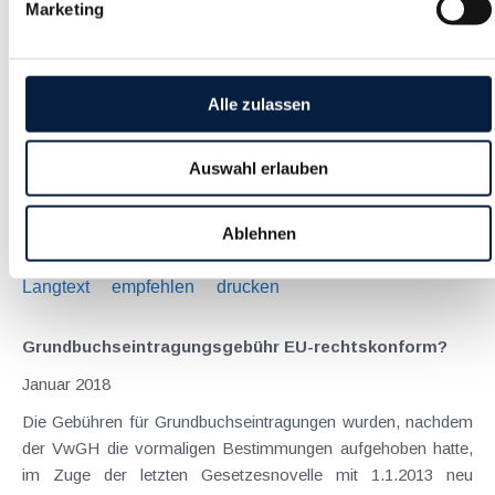
Marketing
Außergewöhnliche Belastungen - Erkenntnisse aus
aktuellen Entscheidungen
Alle zulassen
Januar 2018
Einige BFG-Entscheidungen haben sich zuletzt mit der
Auswahl erlauben
steuerlichen Anerkennung von Ausgaben als
außergewöhnliche Belastungen befasst: Kein Kilometergeld
für Fahrten zur Kur : Werden Fahrten vom Wohnort zum
Ablehnen
Kurhotel mit dem eigenen PKW (normales Kfz und kein...
Langtext
empfehlen
drucken
Grundbuchseintragungsgebühr EU-rechtskonform?
Januar 2018
Die Gebühren für Grundbuchseintragungen wurden, nachdem
der VwGH die vormaligen Bestimmungen aufgehoben hatte,
im Zuge der letzten Gesetzesnovelle mit 1.1.2013 neu