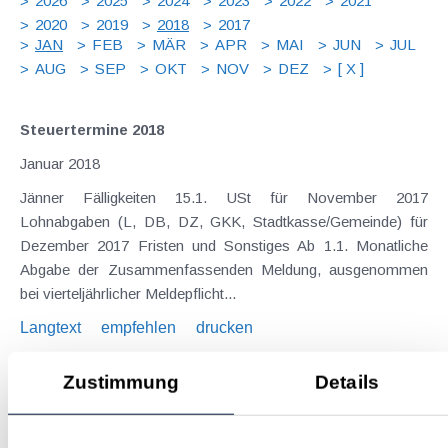
2026
2025
2024
2023
2022
2021
2020
2019
2018
2017
JAN
FEB
MÄR
APR
MAI
JUN
JUL
AUG
SEP
OKT
NOV
DEZ
[ X ]
Steuertermine 2018
Januar 2018
Jänner Fälligkeiten 15.1. USt für November 2017
Lohnabgaben (L, DB, DZ, GKK, Stadtkasse/Gemeinde) für
Dezember 2017 Fristen und Sonstiges Ab 1.1. Monatliche
Abgabe der Zusammenfassenden Meldung, ausgenommen
bei vierteljährlicher Meldepflicht...
Langtext
empfehlen
drucken
Zustimmung
Details
Erwartete steuerliche Änderungen durch das neue
Regierungsprogramm
Januar 2018