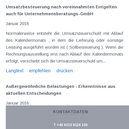
Umsatzbesteuerung nach vereinnahmten Entgelten
auch für Unternehmensberatungs-GmbH
Januar 2018
Normalerweise entsteht die Umsatzsteuerschuld mit Ablauf
des Kalendermonats , in dem die Lieferung oder sonstige
Leistung ausgeführt worden ist ( Sollbesteuerung ). Wenn die
Rechnungsausstellung erst nach Ablauf des Kalendermonats
erfolgt, verschiebt sich die Umsatzsteuerschuld um...
Langtext
empfehlen
drucken
Außergewöhnliche Belastungen - Erkenntnisse aus
aktuellen Entscheidungen
Januar 2018
KONTAKTDATEN
Einige BFG-Entscheidungen haben sich zuletzt mit der
steuerlichen Anerkennung von Ausgaben als
T +43 6215 6116 100
außergewöhnliche Belastungen befasst: Kein Kilometergeld