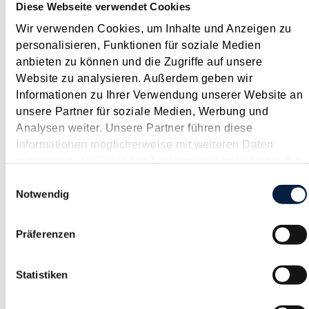
Diese Webseite verwendet Cookies
Das neue Regierungsprogramm für den Zeitraum 2017 bis
Wir verwenden Cookies, um Inhalte und Anzeigen zu
2022 ist rund 180 Seiten stark und umfasst sehr allgemein
personalisieren, Funktionen für soziale Medien
gehaltene Themenbereiche wie z.B. "Staat und Europa",
anbieten zu können und die Zugriffe auf unsere
"Zukunft und Gesellschaft" oder auch "Standort und
Website zu analysieren. Außerdem geben wir
Nachhaltigkeit". Geplante steuerliche...
Informationen zu Ihrer Verwendung unserer Website an
Langtext
empfehlen
drucken
unsere Partner für soziale Medien, Werbung und
Analysen weiter. Unsere Partner führen diese
Informationen möglicherweise mit weiteren Daten
Umsatzbesteuerung nach vereinnahmten Entgelten
zusammen, die Sie ihnen bereitgestellt haben oder die
auch für Unternehmensberatungs-GmbH
sie im Rahmen Ihrer Nutzung der Dienste gesammelt
Einwilligungsauswahl
Januar 2018
haben.
Notwendig
Normalerweise entsteht die Umsatzsteuerschuld mit Ablauf
des Kalendermonats , in dem die Lieferung oder sonstige
Präferenzen
Leistung ausgeführt worden ist ( Sollbesteuerung ). Wenn die
Rechnungsausstellung erst nach Ablauf des Kalendermonats
erfolgt, verschiebt sich die Umsatzsteuerschuld um...
Statistiken
Langtext
empfehlen
drucken