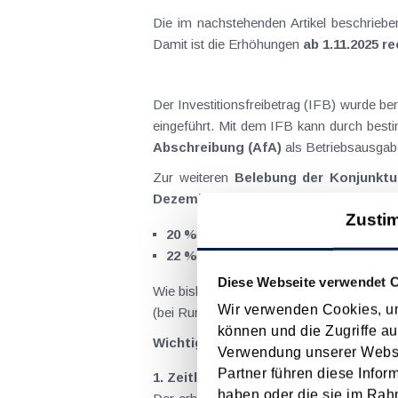
Die im nachstehenden Artikel beschrieb
Damit ist die Erhöhungen
ab 1.11.2025 r
Der Investitionsfreibetrag (IFB) wurde b
eingeführt. Mit dem IFB kann durch bestim
Abschreibung (AfA)
als Betriebsausgab
Zur weiteren
Belebung der Konjunktu
Dezember 2026
zu erhöhen:
Zusti
20 %
(statt bisher 10 %) der Anschaff
22 %
(statt bisher 15 %) für Investitio
Diese Webseite verwendet 
Wie bisher kann der IFB
höchstens von 
Wir verwenden Cookies, um
(bei Rumpfwirtschaftsjahren anteilig zu ali
können und die Zugriffe au
Wichtige Präzisierungen laut besch
Verwendung unserer Websit
Partner führen diese Infor
1. Zeitliche Zuordnung („nachweisli
haben oder die sie im Rah