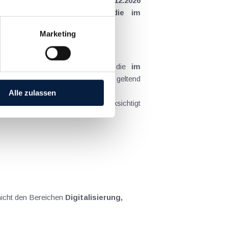
Zeitraum vom 1.11.2025 bis 31.12.2026
rf der erhöhte Satz
nur auf die im
Marketing
ur für jene Teilbeträge zu
, die
im
 IFB bereits nach § 11 Abs 4 EStG geltend
Alle zulassen
en mit 20 % (bzw. 22 % öko) berücksichtigt
 nicht den Bereichen
Digitalisierung,