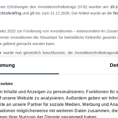
enen Erhöhungen des Investitionsfreibetrags (IFB) wurden am
15.
echtskräftig
und gilt bis zum
31.12.2026. Der Artikel wurde an die
fi
ereits 2023 zur Förderung von Investitionen – insbesondere im Zus
mte Investitionen die Steuerlast für betriebliche Einkünfte gesenkt
e geltend gemacht werden kann.
r
wurde nun gesetzlich beschlossen, die Investitionsfreibetragss
mmung
Det
ungs- oder Herstellungskosten für Wirtschaftsgüter des abnutzbaren
nen im Bereich
Ökologisierung
– als zusätzlicher Anreiz für klimafre
Cookies
Anschaffungs- oder Herstellungskosten bis zu 1 Mio. € pro 
 Inhalte und Anzeigen zu personalisieren, Funktionen für 
quotieren).
f unsere Website zu analysieren. Außerdem geben wir Infor
lossener Gesetzesfassung
e an unsere Partner für soziale Medien, Werbung und Ana
mationen möglicherweise mit weiteren Daten zusammen, die 
ch im Begünstigungszeitraum“):
men Ihrer Nutzung der Dienste gesammelt haben.