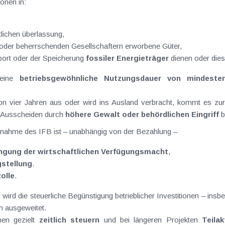
ionen in:
tlichen überlassung,
der beherrschenden Gesellschaftern erworbene Güter,
port oder der Speicherung
fossiler Energieträger
dienen oder die
 eine
betriebsgewöhnliche Nutzungsdauer von mindeste
von vier Jahren aus oder wird ins Ausland verbracht, kommt es zu
s Ausscheiden durch
höhere Gewalt oder behördlichen Eingriff
b
chnahme des IFB ist – unabhängig von der Bezahlung –
ngung der wirtschaftlichen Verfügungsmacht
,
gstellung
.
olle
.
rd die steuerliche Begünstigung betrieblicher Investitionen – insb
h ausgeweitet.
nen gezielt
zeitlich steuern
und bei längeren Projekten
Teila