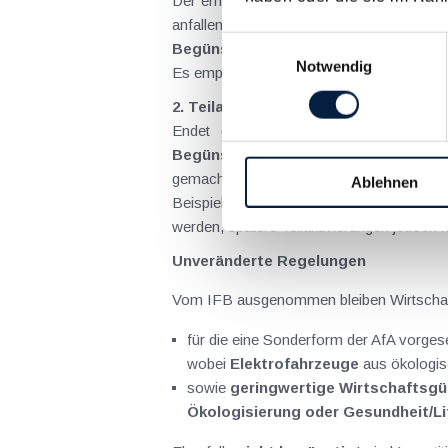
Der erhöhte IFB-Satz gilt
nur für jene 
anfallen. Für Investitionen, deren 
Einwilligungsauswahl
Begünstigungszeitraum aktivierten 
Notwendig
Es empfiehlt sich daher,
Projektabrechn
2. Teilaktivierungen bei längerfristig
Endet die Herstellung eines Wirtscha
Begünstigungszeitraum aktiviert
wur
gemacht wird.
Ablehnen
Beispiel: Wird eine Maschine zwischen 202
werden, spätere Teilaktivierungen jedoch 
Unveränderte Regelungen
Vom IFB ausgenommen bleiben Wirtschaf
für die eine Sonderform der AfA vorges
wobei
Elektrofahrzeuge
aus ökologisc
sowie
geringwertige Wirtschaftsgü
Ökologisierung oder Gesundheit/Li