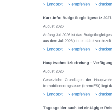
Langtext
empfehlen
drucke
Kurz-Info: Budgetbegleitgesetz 2027
August 2026
Anfang Juli 2026 ist das Budgetbegleitge
aus dem Juli 2026 ) ist es dabei vereinz
Langtext
empfehlen
drucke
Hauptwohnsitz​­befreiung – Verfügu
August 2026
Gesetzliche Grundlagen der Hauptwohn
Immobilienertragsteuer (ImmoESt) liegt da
Langtext
empfehlen
drucke
Tagesgelder auch bei eintägiger Re