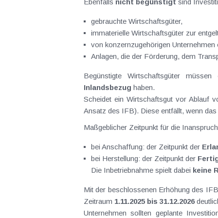
Ebenfalls
nicht begünstigt
sind Investit
gebrauchte Wirtschaftsgüter,
immaterielle Wirtschaftsgüter zur entgel
von konzernzugehörigen Unternehmen o
Anlagen, die der Förderung, dem Trans
Begünstigte Wirtschaftsgüter müssen
Inlandsbezug
haben.
Scheidet ein Wirtschaftsgut vor Ablauf 
Ansatz des IFB). Diese entfällt, wenn da
Maßgeblicher Zeitpunkt für die Inanspru
bei Anschaffung: der Zeitpunkt der
Erla
bei Herstellung: der Zeitpunkt der
Ferti
Die Inbetriebnahme spielt dabei
keine R
Mit der beschlossenen Erhöhung des IFB wi
Zeitraum
1.11.2025 bis 31.12.2026
deutlic
Unternehmen sollten geplante Investitio